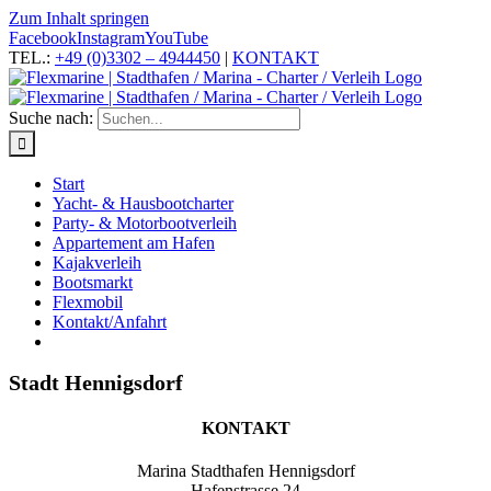
Zum Inhalt springen
Facebook
Instagram
YouTube
TEL.:
+49 (0)3302 – 4944450
|
KONTAKT
Suche nach:
Start
Yacht- & Hausbootcharter
Party- & Motorbootverleih
Appartement am Hafen
Kajakverleih
Bootsmarkt
Flexmobil
Kontakt/Anfahrt
Stadt Hennigsdorf
KONTAKT
Marina Stadthafen Hennigsdorf
Hafenstrasse 24