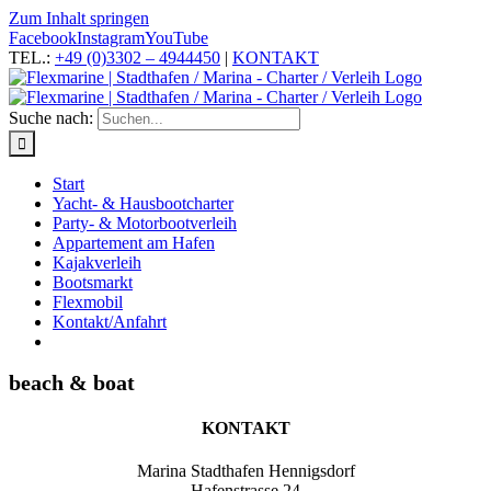
Zum Inhalt springen
Facebook
Instagram
YouTube
TEL.:
+49 (0)3302 – 4944450
|
KONTAKT
Suche nach:
Start
Yacht- & Hausbootcharter
Party- & Motorbootverleih
Appartement am Hafen
Kajakverleih
Bootsmarkt
Flexmobil
Kontakt/Anfahrt
beach & boat
KONTAKT
Marina Stadthafen Hennigsdorf
Hafenstrasse 24