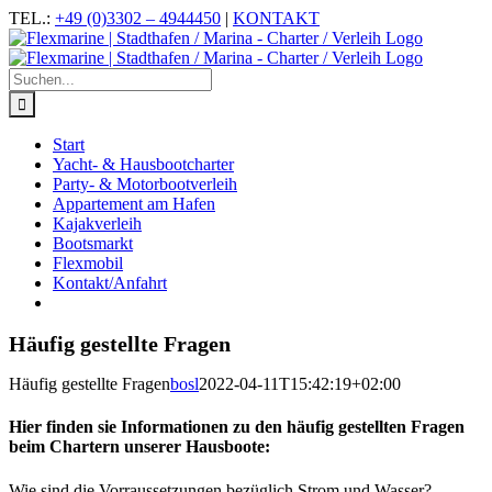
Zum
Facebook
Instagram
YouTube
TEL.:
+49 (0)3302 – 4944450
|
KONTAKT
Inhalt
springen
Suche
nach:
Start
Yacht- & Hausbootcharter
Party- & Motorbootverleih
Appartement am Hafen
Kajakverleih
Bootsmarkt
Flexmobil
Kontakt/Anfahrt
Häufig gestellte Fragen
Häufig gestellte Fragen
bosl
2022-04-11T15:42:19+02:00
Hier finden sie Informationen zu den häufig gestellten Fragen
beim Chartern unserer Hausboote:
Wie sind die Vorraussetzungen bezüglich Strom und Wasser?