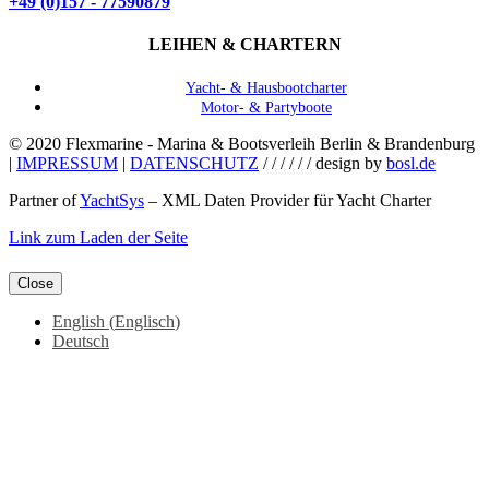
+49 (0)157 - 77590879
LEIHEN & CHARTERN
Yacht- & Hausbootcharter
Motor- & Partyboote
© 2020 Flexmarine - Marina & Bootsverleih Berlin & Brandenburg
|
IMPRESSUM
|
DATENSCHUTZ
/ / / / / / design by
bosl.de
Partner of
YachtSys
– XML Daten Provider für Yacht Charter
Facebook
Instagram
YouTube
Link zum Laden der Seite
Close
English
(
Englisch
)
Deutsch
Nach
oben