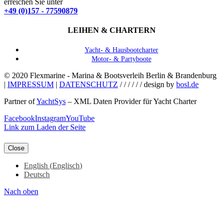
erreichen Sie unter
+49 (0)157 - 77590879
LEIHEN & CHARTERN
Yacht- & Hausbootcharter
Motor- & Partyboote
© 2020 Flexmarine - Marina & Bootsverleih Berlin & Brandenburg
|
IMPRESSUM
|
DATENSCHUTZ
/ / / / / / design by
bosl.de
Partner of
YachtSys
– XML Daten Provider für Yacht Charter
Facebook
Instagram
YouTube
Link zum Laden der Seite
Close
English
(
Englisch
)
Deutsch
Nach oben