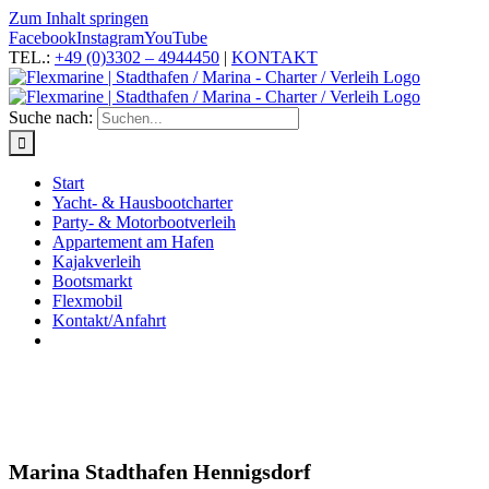
Zum Inhalt springen
Facebook
Instagram
YouTube
TEL.:
+49 (0)3302 – 4944450
|
KONTAKT
Suche nach:
Start
Yacht- & Hausbootcharter
Party- & Motorbootverleih
Appartement am Hafen
Kajakverleih
Bootsmarkt
Flexmobil
Kontakt/Anfahrt
Marina Stadthafen Hennigsdorf