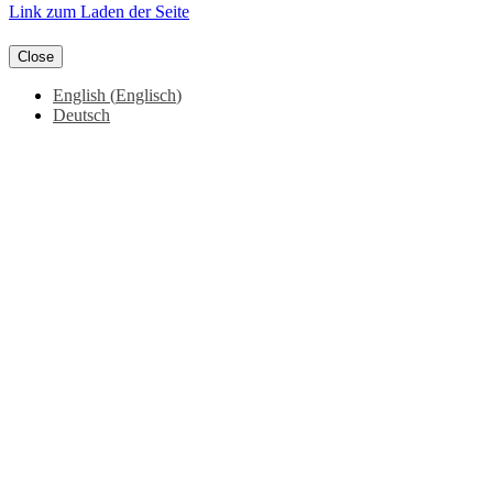
Facebook
Instagram
YouTube
Link zum Laden der Seite
Close
English
(
Englisch
)
Deutsch
Nach
oben