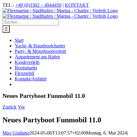
Zum
Facebook
Instagram
YouTube
TEL.:
+49 (0)3302 – 4944450
|
KONTAKT
Inhalt
springen
Suche
nach:
Start
Yacht- & Hausbootcharter
Party- & Motorbootverleih
Appartement am Hafen
Kajakverleih
Bootsmarkt
Flexmobil
Kontakt/Anfahrt
Neues Partyboot Funmobil 11.0
Zurück
Vor
Neues Partyboot Funmobil 11.0
Max Giuliano
2024-05-06T13:07:57+02:00
Montag, 6. Mai 2024
|