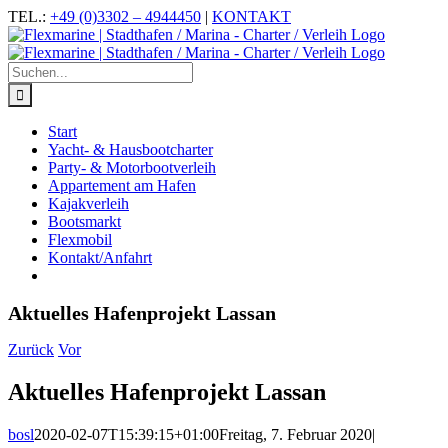
Zum
Facebook
Instagram
YouTube
TEL.:
+49 (0)3302 – 4944450
|
KONTAKT
Inhalt
springen
Suche
nach:
Start
Yacht- & Hausbootcharter
Party- & Motorbootverleih
Appartement am Hafen
Kajakverleih
Bootsmarkt
Flexmobil
Kontakt/Anfahrt
Aktuelles Hafenprojekt Lassan
Zurück
Vor
Aktuelles Hafenprojekt Lassan
bosl
2020-02-07T15:39:15+01:00
Freitag, 7. Februar 2020
|