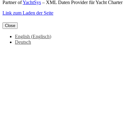
Partner of
YachtSys
– XML Daten Provider für Yacht Charter
Facebook
Instagram
YouTube
Link zum Laden der Seite
Close
English
(
Englisch
)
Deutsch
Nach
oben