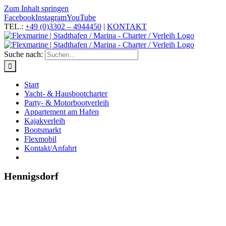
Zum Inhalt springen
Facebook
Instagram
YouTube
TEL.:
+49 (0)3302 – 4944450
|
KONTAKT
Suche nach:
Start
Yacht- & Hausbootcharter
Party- & Motorbootverleih
Appartement am Hafen
Kajakverleih
Bootsmarkt
Flexmobil
Kontakt/Anfahrt
Hennigsdorf