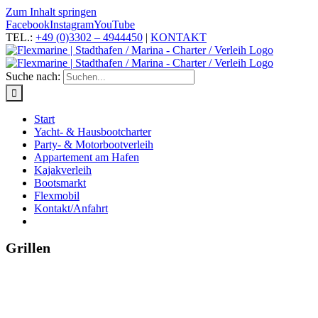
Zum Inhalt springen
Facebook
Instagram
YouTube
TEL.:
+49 (0)3302 – 4944450
|
KONTAKT
Suche nach:
Start
Yacht- & Hausbootcharter
Party- & Motorbootverleih
Appartement am Hafen
Kajakverleih
Bootsmarkt
Flexmobil
Kontakt/Anfahrt
Grillen