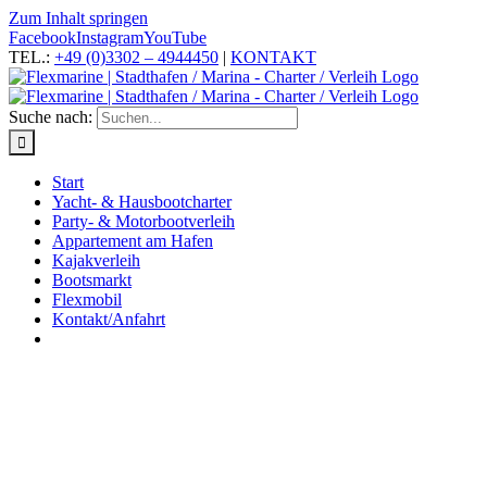
Zum Inhalt springen
Facebook
Instagram
YouTube
TEL.:
+49 (0)3302 – 4944450
|
KONTAKT
Suche nach:
Start
Yacht- & Hausbootcharter
Party- & Motorbootverleih
Appartement am Hafen
Kajakverleih
Bootsmarkt
Flexmobil
Kontakt/Anfahrt