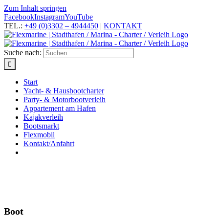
Zum Inhalt springen
Facebook
Instagram
YouTube
TEL.:
+49 (0)3302 – 4944450
|
KONTAKT
Suche nach:
Start
Yacht- & Hausbootcharter
Party- & Motorbootverleih
Appartement am Hafen
Kajakverleih
Bootsmarkt
Flexmobil
Kontakt/Anfahrt
Boot